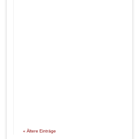
Rohrsanierung Griesheim – Für die
Rohrsanierung in unserem Betriebsgebäude
möchte ich mich bei Ihnen nochmals ganz
herzlich bedanken. Ihre Arbeiter waren sehr
kompetent …
« Ältere Einträge